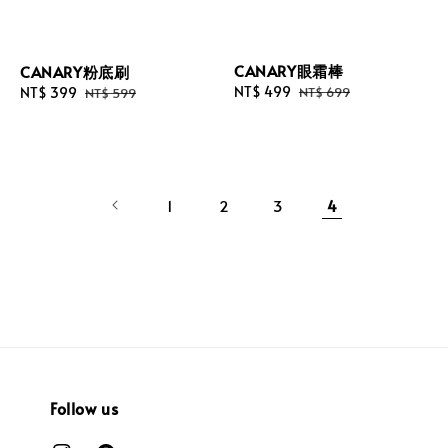
CANARY眼霜棒
CANARY粉底刷
Sale
NT$ 499
Regular
Sale
NT$ 399
Regular
NT$ 699
NT$ 599
price
price
price
price
1
2
3
4
Follow us