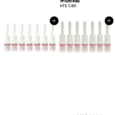
神仙粉刺組
Regular
NT$ 7,180
price