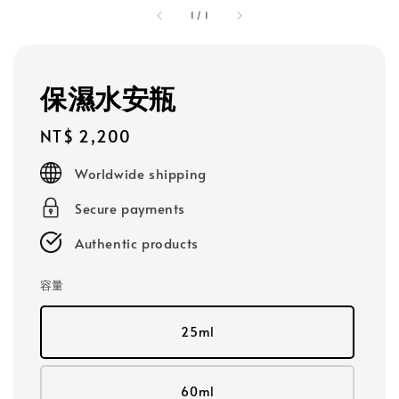
1
/
1
保濕水安瓶
Regular
NT$ 2,200
price
Worldwide shipping
Secure payments
Authentic products
容量
25ml
60ml