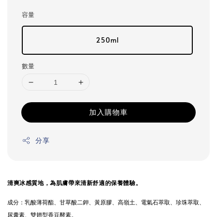
容量
250ml
數量
加入購物車
分享
清爽冰感質地，為肌膚帶來清新舒適的保養體驗
。
成分：
乳酸薄荷酯、甘草酸二鉀、黃原膠、高嶺土、電氣石萃取、珍珠萃取、
尿囊素、雙翅型香豆酵素。