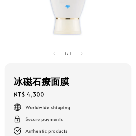
1
/
1
冰磁石療面膜
Regular
NT$ 4,300
price
Worldwide shipping
Secure payments
Authentic products