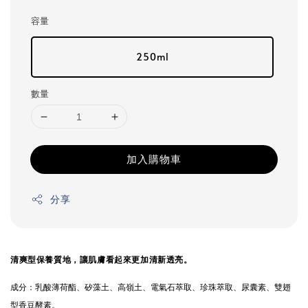
容量
250ml
數量
加入購物車
分享
清爽型保養質地，讓肌膚看起來更加清新透亮。
成分：
乳酸薄荷酯、矽藻土、高嶺土、電氣石萃取、珍珠萃取、尿囊素、雙翅
型香豆酵素。