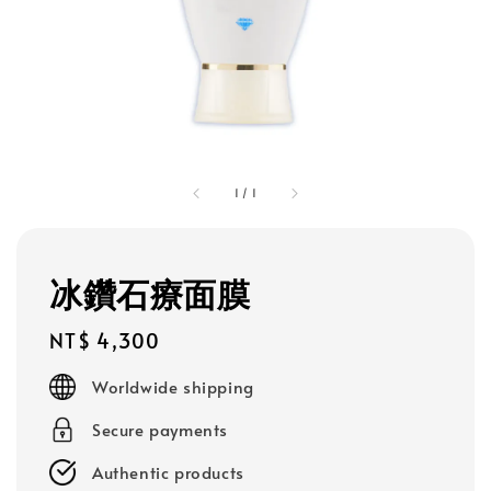
1
/
1
冰鑽石療面膜
Regular
NT$ 4,300
price
Worldwide shipping
Secure payments
Authentic products